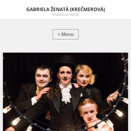
GABRIELA ŽENATÁ (KREČMEROVÁ)
DIVADELNÍ REŽIE