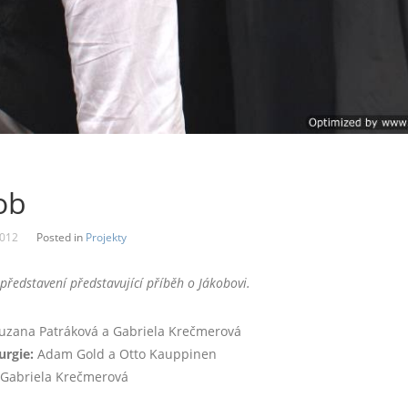
ob
2012
Posted in
Projekty
 představení představující příběh o Jákobovi.
uzana Patráková a Gabriela Krečmerová
rgie:
Adam Gold a Otto Kauppinen
Gabriela Krečmerová