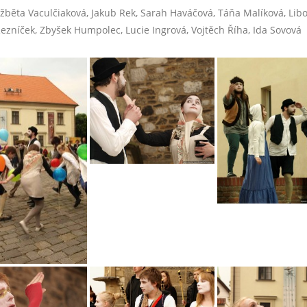
žběta Vaculčiaková, Jakub Rek, Sarah Haváčová, Táňa Malíková, Libo
ezníček, Zbyšek Humpolec, Lucie Ingrová, Vojtěch Říha, Ida Sovová