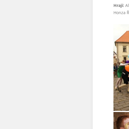
Hrají:
Al
Honza Ř