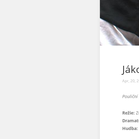
Ják
Apr, 20, 
Pouliční
Režie:
Z
Dramatu
Hudba: